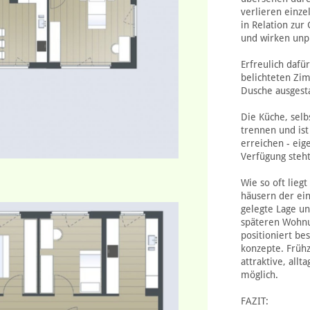
verlieren einze
in Relation zur
und wirken unp
Erfreulich dafü
belichteten Zim
Dusche ausgest
Die Küche, selb
trennen und is
erreichen - eig
Verfügung steht
Wie so oft lieg
häusern der ein
gelegte Lage u
späteren Wohnun
positioniert be
konzepte. Frühz
attraktive, all
möglich.
FAZIT: