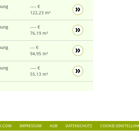
nung
---- €
122,23 m²
nung
---- €
76,19 m²
nung
--- €
94,95 m²
nung
---- €
55,13 m²
K.COM
IMPRESSUM
AGB
DATENSCHUTZ
COOKIE-EINSTELLUN