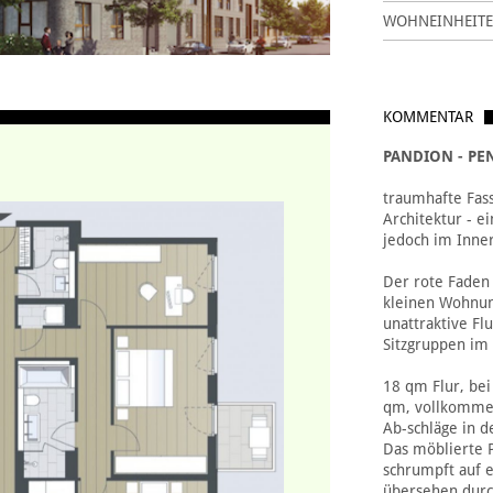
WOHNEINHEITE
KOMMENTAR
PANDION - PE
traumhafte Fas
Architektur - e
jedoch im Inner
Der rote Faden 
kleinen Wohnun
unattraktive Fl
Sitzgruppen im
18 qm Flur, be
qm, vollkommen
Ab-schläge in 
Das möblierte
schrumpft auf 
übersehen durc