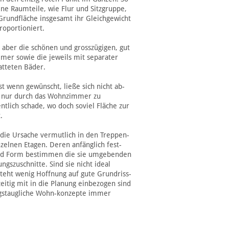
lne Raumteile, wie Flur und Sitzgruppe,
 Grundfläche insgesamt ihr Gleichgewicht
roportioniert.
r aber die schönen und grosszügigen, gut
mer sowie die jeweils mit separater
atteten Bäder.
st wenn gewünscht, ließe sich nicht ab-
t nur durch das Wohnzimmer zu
entlich schade, wo doch soviel Fläche zur
.
t die Ursache vermutlich in den Treppen-
zelnen Etagen. Deren anfänglich fest-
nd Form bestimmen die sie umgebenden
gszuschnitte. Sind sie nicht ideal
steht wenig Hoffnung auf gute Grundriss-
eitig mit in die Planung einbezogen sind
tagstaugliche Wohn-konzepte immer