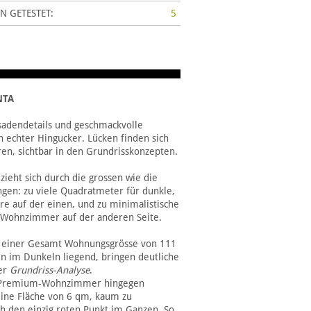
N GETESTET:
5
NTA
sadendetails und geschmackvolle
in echter Hingucker. Lücken finden sich
en, sichtbar in den Grundrisskonzepten.
zieht sich durch die grossen wie die
gen: zu viele Quadratmeter für dunkle,
ure auf der einen, und zu minimalistische
 Wohnzimmer auf der anderen Seite.
i einer Gesamt Wohnungsgrösse von 111
 im Dunkeln liegend, bringen deutliche
der
Grundriss-Analyse
.
 Premium-Wohnzimmer hingegen
eine Fläche von 6 qm, kaum zu
h den einzig roten Punkt im Ganzen. So