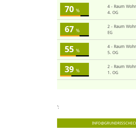
4 - Raum Woh
70
%
4. OG
2 - Raum Woh
67
%
EG
4 - Raum Woh
55
%
5. OG
2 - Raum Woh
39
%
1. OG
';
INFO@GRUNDRISSCHEC