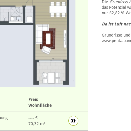
Die
Grundriss-
das Potenzial w
nur 62,82 % Wo
Da ist Luft na
Grundrisse und
www.penta.pandi
Preis
Wohnfläche
nung
---- €
70,32 m²